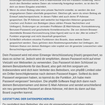
eindeutiger Benutzername, eine E-Mail-Adresse und ein Passwort notwendig. Wenn
durch den Betreiber weitere Daten als notwendig festgelegt wurden, so ist dies für
dich vor deren Eingabe ersichtlich.
Wenn du einen Beitrag oder eine private Nachricht erstellst, so werden die dort
eingegebenen Daten ebenfalls gespeichert. Gleiches gilt, wenn du einen Beitrag als
Entwurf zwischenspeicherst. In diesen Fällen wird auch deine IP-Adresse
gespeichert. Die IP-Adresse wird weiterhin bei folgenden Aktionen gespeichert:
Löschen und Ändern von Beiträgen (dazu zählen Private Nachrichten und
Umfragen), Änderungen an zentralen Profildaten (E-Mail-Adresse, Kontoaktivierung,
Benutzer-Passwort) und gescheiterte Anmeldeversuche. Die von deinem Browser
übermittelte Browser-Kennzeichnung (User Agent) wird nur in der „Wer ist online?“-
Funktion angezeigt und nicht dauerhaft gespeichert.
Schließlich erfordern einzelne Funktionen des Boards, dass weitere Daten
gespeichert werden. Dazu gehören dein Abstimmungsverhalten bei Umfragen, der
Gelesen-Status von deinen Beiträgen oder explizit von dir gesetzte Lesezeichen oder
Benachrichtigungsfunktionen.
Dein Passwort wird mit einer Einwege-Verschlüsselung (Hash) gespeichert, so
dass es sicher ist. Jedoch wird dir empfohlen, dieses Passwort nicht auf einer
Vielzahl von Webseiten zu verwenden. Das Passwort ist dein Schlüssel zu
deinem Benutzerkonto für das Board, also geh mit ihm sorgsam um.
Insbesondere wird dich kein Vertreter des Betreibers, von phpBB Limited oder
ein Dritter berechtigterweise nach deinem Passwort fragen. Solltest du dein
Passwort vergessen haben, so kannst du die Funktion „Ich habe mein
Passwort vergessen“ benutzen. Die phpBB-Software fragt dich dann nach
deinem Benutzernamen und deiner E-Mail-Adresse und sendet anschließend
ein neu generiertes Passwort an diese Adresse, mit dem du dann auf das
Board zugreifen kannst.
GESTATTUNG DER DATENSPEICHERUNG
Du gestattest dem Betreiber, die von dir eingegebenen und oben näher