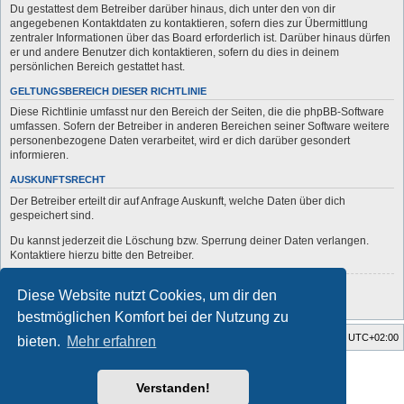
Du gestattest dem Betreiber darüber hinaus, dich unter den von dir
angegebenen Kontaktdaten zu kontaktieren, sofern dies zur Übermittlung
zentraler Informationen über das Board erforderlich ist. Darüber hinaus dürfen
er und andere Benutzer dich kontaktieren, sofern du dies in deinem
persönlichen Bereich gestattet hast.
GELTUNGSBEREICH DIESER RICHTLINIE
Diese Richtlinie umfasst nur den Bereich der Seiten, die die phpBB-Software
umfassen. Sofern der Betreiber in anderen Bereichen seiner Software weitere
personenbezogene Daten verarbeitet, wird er dich darüber gesondert
informieren.
AUSKUNFTSRECHT
Der Betreiber erteilt dir auf Anfrage Auskunft, welche Daten über dich
gespeichert sind.
Du kannst jederzeit die Löschung bzw. Sperrung deiner Daten verlangen.
Kontaktiere hierzu bitte den Betreiber.
Zurück zur vorherigen Seite
Diese Website nutzt Cookies, um dir den
bestmöglichen Komfort bei der Nutzung zu
Startseite
Foren-Übersicht
Alle Zeiten sind
UTC+02:00
bieten.
Mehr erfahren
Style developer by
forum
,
Powered by
phpBB
® Forum Software © phpBB Limited
Verstanden!
Deutsche Übersetzung durch
phpBB.de