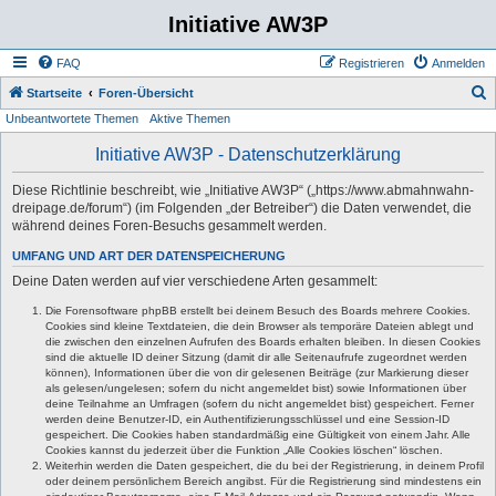
Initiative AW3P
FAQ
Registrieren
Anmelden
S
Startseite
Foren-Übersicht
Unbeantwortete Themen
Aktive Themen
u
c
Initiative AW3P - Datenschutzerklärung
h
Diese Richtlinie beschreibt, wie „Initiative AW3P“ („https://www.abmahnwahn-
e
dreipage.de/forum“) (im Folgenden „der Betreiber“) die Daten verwendet, die
während deines Foren-Besuchs gesammelt werden.
UMFANG UND ART DER DATENSPEICHERUNG
Deine Daten werden auf vier verschiedene Arten gesammelt:
Die Forensoftware phpBB erstellt bei deinem Besuch des Boards mehrere Cookies.
Cookies sind kleine Textdateien, die dein Browser als temporäre Dateien ablegt und
die zwischen den einzelnen Aufrufen des Boards erhalten bleiben. In diesen Cookies
sind die aktuelle ID deiner Sitzung (damit dir alle Seitenaufrufe zugeordnet werden
können), Informationen über die von dir gelesenen Beiträge (zur Markierung dieser
als gelesen/ungelesen; sofern du nicht angemeldet bist) sowie Informationen über
deine Teilnahme an Umfragen (sofern du nicht angemeldet bist) gespeichert. Ferner
werden deine Benutzer-ID, ein Authentifizierungsschlüssel und eine Session-ID
gespeichert. Die Cookies haben standardmäßig eine Gültigkeit von einem Jahr. Alle
Cookies kannst du jederzeit über die Funktion „Alle Cookies löschen“ löschen.
Weiterhin werden die Daten gespeichert, die du bei der Registrierung, in deinem Profil
oder deinem persönlichem Bereich angibst. Für die Registrierung sind mindestens ein