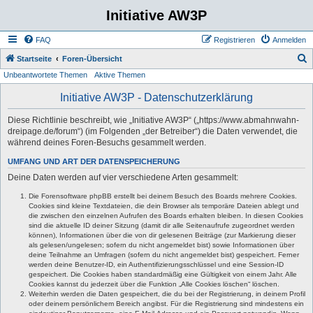
Initiative AW3P
FAQ
Registrieren
Anmelden
S
Startseite
Foren-Übersicht
Unbeantwortete Themen
Aktive Themen
u
c
Initiative AW3P - Datenschutzerklärung
h
Diese Richtlinie beschreibt, wie „Initiative AW3P“ („https://www.abmahnwahn-
e
dreipage.de/forum“) (im Folgenden „der Betreiber“) die Daten verwendet, die
während deines Foren-Besuchs gesammelt werden.
UMFANG UND ART DER DATENSPEICHERUNG
Deine Daten werden auf vier verschiedene Arten gesammelt:
Die Forensoftware phpBB erstellt bei deinem Besuch des Boards mehrere Cookies.
Cookies sind kleine Textdateien, die dein Browser als temporäre Dateien ablegt und
die zwischen den einzelnen Aufrufen des Boards erhalten bleiben. In diesen Cookies
sind die aktuelle ID deiner Sitzung (damit dir alle Seitenaufrufe zugeordnet werden
können), Informationen über die von dir gelesenen Beiträge (zur Markierung dieser
als gelesen/ungelesen; sofern du nicht angemeldet bist) sowie Informationen über
deine Teilnahme an Umfragen (sofern du nicht angemeldet bist) gespeichert. Ferner
werden deine Benutzer-ID, ein Authentifizierungsschlüssel und eine Session-ID
gespeichert. Die Cookies haben standardmäßig eine Gültigkeit von einem Jahr. Alle
Cookies kannst du jederzeit über die Funktion „Alle Cookies löschen“ löschen.
Weiterhin werden die Daten gespeichert, die du bei der Registrierung, in deinem Profil
oder deinem persönlichem Bereich angibst. Für die Registrierung sind mindestens ein