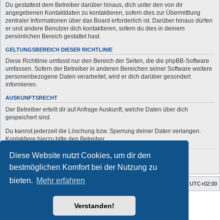
Du gestattest dem Betreiber darüber hinaus, dich unter den von dir
angegebenen Kontaktdaten zu kontaktieren, sofern dies zur Übermittlung
zentraler Informationen über das Board erforderlich ist. Darüber hinaus dürfen
er und andere Benutzer dich kontaktieren, sofern du dies in deinem
persönlichen Bereich gestattet hast.
GELTUNGSBEREICH DIESER RICHTLINIE
Diese Richtlinie umfasst nur den Bereich der Seiten, die die phpBB-Software
umfassen. Sofern der Betreiber in anderen Bereichen seiner Software weitere
personenbezogene Daten verarbeitet, wird er dich darüber gesondert
informieren.
AUSKUNFTSRECHT
Der Betreiber erteilt dir auf Anfrage Auskunft, welche Daten über dich
gespeichert sind.
Du kannst jederzeit die Löschung bzw. Sperrung deiner Daten verlangen.
Kontaktiere hierzu bitte den Betreiber.
Diese Website nutzt Cookies, um dir den
Zurück zur vorherigen Seite
bestmöglichen Komfort bei der Nutzung zu
bieten.
Mehr erfahren
Startseite
Foren-Übersicht
Alle Zeiten sind
UTC+02:00
Style developer by
forum
,
Verstanden!
Powered by
phpBB
® Forum Software © phpBB Limited
Deutsche Übersetzung durch
phpBB.de