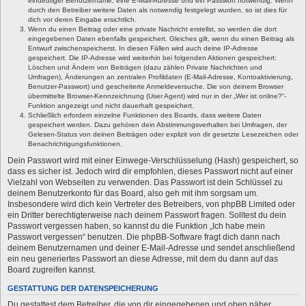
eindeutiger Benutzername, eine E-Mail-Adresse und ein Passwort notwendig. Wenn
durch den Betreiber weitere Daten als notwendig festgelegt wurden, so ist dies für
dich vor deren Eingabe ersichtlich.
Wenn du einen Beitrag oder eine private Nachricht erstellst, so werden die dort
eingegebenen Daten ebenfalls gespeichert. Gleiches gilt, wenn du einen Beitrag als
Entwurf zwischenspeicherst. In diesen Fällen wird auch deine IP-Adresse
gespeichert. Die IP-Adresse wird weiterhin bei folgenden Aktionen gespeichert:
Löschen und Ändern von Beiträgen (dazu zählen Private Nachrichten und
Umfragen), Änderungen an zentralen Profildaten (E-Mail-Adresse, Kontoaktivierung,
Benutzer-Passwort) und gescheiterte Anmeldeversuche. Die von deinem Browser
übermittelte Browser-Kennzeichnung (User Agent) wird nur in der „Wer ist online?“-
Funktion angezeigt und nicht dauerhaft gespeichert.
Schließlich erfordern einzelne Funktionen des Boards, dass weitere Daten
gespeichert werden. Dazu gehören dein Abstimmungsverhalten bei Umfragen, der
Gelesen-Status von deinen Beiträgen oder explizit von dir gesetzte Lesezeichen oder
Benachrichtigungsfunktionen.
Dein Passwort wird mit einer Einwege-Verschlüsselung (Hash) gespeichert, so
dass es sicher ist. Jedoch wird dir empfohlen, dieses Passwort nicht auf einer
Vielzahl von Webseiten zu verwenden. Das Passwort ist dein Schlüssel zu
deinem Benutzerkonto für das Board, also geh mit ihm sorgsam um.
Insbesondere wird dich kein Vertreter des Betreibers, von phpBB Limited oder
ein Dritter berechtigterweise nach deinem Passwort fragen. Solltest du dein
Passwort vergessen haben, so kannst du die Funktion „Ich habe mein
Passwort vergessen“ benutzen. Die phpBB-Software fragt dich dann nach
deinem Benutzernamen und deiner E-Mail-Adresse und sendet anschließend
ein neu generiertes Passwort an diese Adresse, mit dem du dann auf das
Board zugreifen kannst.
GESTATTUNG DER DATENSPEICHERUNG
Du gestattest dem Betreiber, die von dir eingegebenen und oben näher