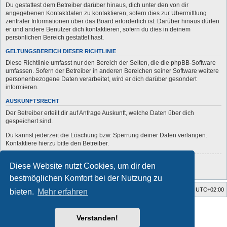
Du gestattest dem Betreiber darüber hinaus, dich unter den von dir
angegebenen Kontaktdaten zu kontaktieren, sofern dies zur Übermittlung
zentraler Informationen über das Board erforderlich ist. Darüber hinaus dürfen
er und andere Benutzer dich kontaktieren, sofern du dies in deinem
persönlichen Bereich gestattet hast.
GELTUNGSBEREICH DIESER RICHTLINIE
Diese Richtlinie umfasst nur den Bereich der Seiten, die die phpBB-Software
umfassen. Sofern der Betreiber in anderen Bereichen seiner Software weitere
personenbezogene Daten verarbeitet, wird er dich darüber gesondert
informieren.
AUSKUNFTSRECHT
Der Betreiber erteilt dir auf Anfrage Auskunft, welche Daten über dich
gespeichert sind.
Du kannst jederzeit die Löschung bzw. Sperrung deiner Daten verlangen.
Kontaktiere hierzu bitte den Betreiber.
Zurück zur vorherigen Seite
Diese Website nutzt Cookies, um dir den
bestmöglichen Komfort bei der Nutzung zu
Startseite
Foren-Übersicht
Alle Zeiten sind
UTC+02:00
bieten.
Mehr erfahren
Style developer by
forum
,
Powered by
phpBB
® Forum Software © phpBB Limited
Verstanden!
Deutsche Übersetzung durch
phpBB.de