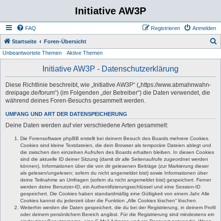
Initiative AW3P
FAQ
Registrieren
Anmelden
S
Startseite
Foren-Übersicht
Unbeantwortete Themen
Aktive Themen
u
c
Initiative AW3P - Datenschutzerklärung
h
Diese Richtlinie beschreibt, wie „Initiative AW3P“ („https://www.abmahnwahn-
e
dreipage.de/forum“) (im Folgenden „der Betreiber“) die Daten verwendet, die
während deines Foren-Besuchs gesammelt werden.
UMFANG UND ART DER DATENSPEICHERUNG
Deine Daten werden auf vier verschiedene Arten gesammelt:
Die Forensoftware phpBB erstellt bei deinem Besuch des Boards mehrere Cookies.
Cookies sind kleine Textdateien, die dein Browser als temporäre Dateien ablegt und
die zwischen den einzelnen Aufrufen des Boards erhalten bleiben. In diesen Cookies
sind die aktuelle ID deiner Sitzung (damit dir alle Seitenaufrufe zugeordnet werden
können), Informationen über die von dir gelesenen Beiträge (zur Markierung dieser
als gelesen/ungelesen; sofern du nicht angemeldet bist) sowie Informationen über
deine Teilnahme an Umfragen (sofern du nicht angemeldet bist) gespeichert. Ferner
werden deine Benutzer-ID, ein Authentifizierungsschlüssel und eine Session-ID
gespeichert. Die Cookies haben standardmäßig eine Gültigkeit von einem Jahr. Alle
Cookies kannst du jederzeit über die Funktion „Alle Cookies löschen“ löschen.
Weiterhin werden die Daten gespeichert, die du bei der Registrierung, in deinem Profil
oder deinem persönlichem Bereich angibst. Für die Registrierung sind mindestens ein