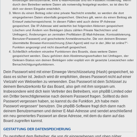
eindeutiger Benutzername, eine E-Mail-Adresse und ein Passwort notwendig. Wenn
durch den Betreiber weitere Daten als notwendig festgelegt wurden, so ist dies für
dich vor deren Eingabe ersichtlich.
Wenn du einen Beitrag oder eine private Nachricht erstellst, so werden die dort
eingegebenen Daten ebenfalls gespeichert. Gleiches gilt, wenn du einen Beitrag als
Entwurf zwischenspeicherst. In diesen Fällen wird auch deine IP-Adresse
gespeichert. Die IP-Adresse wird weiterhin bei folgenden Aktionen gespeichert:
Löschen und Ändern von Beiträgen (dazu zählen Private Nachrichten und
Umfragen), Änderungen an zentralen Profildaten (E-Mail-Adresse, Kontoaktivierung,
Benutzer-Passwort) und gescheiterte Anmeldeversuche. Die von deinem Browser
übermittelte Browser-Kennzeichnung (User Agent) wird nur in der „Wer ist online?“-
Funktion angezeigt und nicht dauerhaft gespeichert.
Schließlich erfordern einzelne Funktionen des Boards, dass weitere Daten
gespeichert werden. Dazu gehören dein Abstimmungsverhalten bei Umfragen, der
Gelesen-Status von deinen Beiträgen oder explizit von dir gesetzte Lesezeichen oder
Benachrichtigungsfunktionen.
Dein Passwort wird mit einer Einwege-Verschlüsselung (Hash) gespeichert, so
dass es sicher ist. Jedoch wird dir empfohlen, dieses Passwort nicht auf einer
Vielzahl von Webseiten zu verwenden. Das Passwort ist dein Schlüssel zu
deinem Benutzerkonto für das Board, also geh mit ihm sorgsam um.
Insbesondere wird dich kein Vertreter des Betreibers, von phpBB Limited oder
ein Dritter berechtigterweise nach deinem Passwort fragen. Solltest du dein
Passwort vergessen haben, so kannst du die Funktion „Ich habe mein
Passwort vergessen“ benutzen. Die phpBB-Software fragt dich dann nach
deinem Benutzernamen und deiner E-Mail-Adresse und sendet anschließend
ein neu generiertes Passwort an diese Adresse, mit dem du dann auf das
Board zugreifen kannst.
GESTATTUNG DER DATENSPEICHERUNG
Du gestattest dem Betreiber, die von dir eingegebenen und oben näher