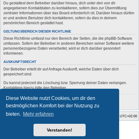
Du gestattest dem Betreiber darüber hinaus, dich unter den von dir
angegebenen Kontaktdaten zu kontaktieren, sofern dies zur Übermittlung
zentraler Informationen über das Board erforderlich ist. Darüber hinaus dürfen
er und andere Benutzer dich kontaktieren, sofern du dies in deinem
persönlichen Bereich gestattet hast.
GELTUNGSBEREICH DIESER RICHTLINIE
Diese Richtlinie umfasst nur den Bereich der Seiten, die die phpBB-Software
umfassen. Sofern der Betreiber in anderen Bereichen seiner Software weitere
personenbezogene Daten verarbeitet, wird er dich darüber gesondert
informieren.
AUSKUNFTSRECHT
Der Betreiber erteilt dir auf Anfrage Auskunft, welche Daten über dich
gespeichert sind.
Du kannst jederzeit die Löschung bzw. Sperrung deiner Daten verlangen.
Kontaktiere hierzu bitte den Betreiber.
Diese Website nutzt Cookies, um dir den
Zurück zur vorherigen Seite
bestmöglichen Komfort bei der Nutzung zu
bieten.
Mehr erfahren
Startseite
Foren-Übersicht
Alle Zeiten sind
UTC+02:00
Style developer by
forum
,
Verstanden!
Powered by
phpBB
® Forum Software © phpBB Limited
Deutsche Übersetzung durch
phpBB.de