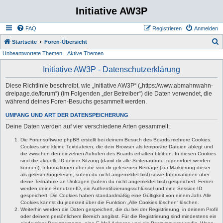
Initiative AW3P
FAQ
Registrieren
Anmelden
S
Startseite
Foren-Übersicht
Unbeantwortete Themen
Aktive Themen
u
c
Initiative AW3P - Datenschutzerklärung
h
Diese Richtlinie beschreibt, wie „Initiative AW3P“ („https://www.abmahnwahn-
e
dreipage.de/forum“) (im Folgenden „der Betreiber“) die Daten verwendet, die
während deines Foren-Besuchs gesammelt werden.
UMFANG UND ART DER DATENSPEICHERUNG
Deine Daten werden auf vier verschiedene Arten gesammelt:
Die Forensoftware phpBB erstellt bei deinem Besuch des Boards mehrere Cookies.
Cookies sind kleine Textdateien, die dein Browser als temporäre Dateien ablegt und
die zwischen den einzelnen Aufrufen des Boards erhalten bleiben. In diesen Cookies
sind die aktuelle ID deiner Sitzung (damit dir alle Seitenaufrufe zugeordnet werden
können), Informationen über die von dir gelesenen Beiträge (zur Markierung dieser
als gelesen/ungelesen; sofern du nicht angemeldet bist) sowie Informationen über
deine Teilnahme an Umfragen (sofern du nicht angemeldet bist) gespeichert. Ferner
werden deine Benutzer-ID, ein Authentifizierungsschlüssel und eine Session-ID
gespeichert. Die Cookies haben standardmäßig eine Gültigkeit von einem Jahr. Alle
Cookies kannst du jederzeit über die Funktion „Alle Cookies löschen“ löschen.
Weiterhin werden die Daten gespeichert, die du bei der Registrierung, in deinem Profil
oder deinem persönlichem Bereich angibst. Für die Registrierung sind mindestens ein