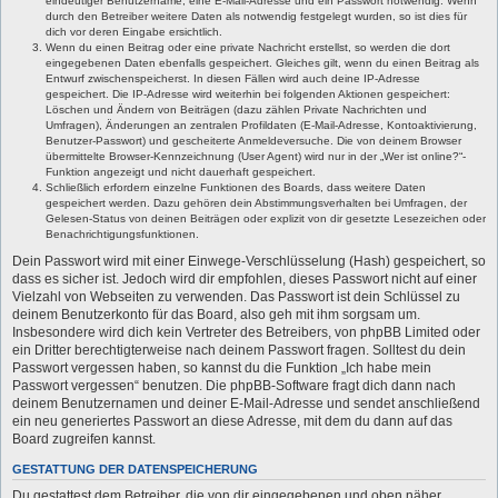
eindeutiger Benutzername, eine E-Mail-Adresse und ein Passwort notwendig. Wenn
durch den Betreiber weitere Daten als notwendig festgelegt wurden, so ist dies für
dich vor deren Eingabe ersichtlich.
Wenn du einen Beitrag oder eine private Nachricht erstellst, so werden die dort
eingegebenen Daten ebenfalls gespeichert. Gleiches gilt, wenn du einen Beitrag als
Entwurf zwischenspeicherst. In diesen Fällen wird auch deine IP-Adresse
gespeichert. Die IP-Adresse wird weiterhin bei folgenden Aktionen gespeichert:
Löschen und Ändern von Beiträgen (dazu zählen Private Nachrichten und
Umfragen), Änderungen an zentralen Profildaten (E-Mail-Adresse, Kontoaktivierung,
Benutzer-Passwort) und gescheiterte Anmeldeversuche. Die von deinem Browser
übermittelte Browser-Kennzeichnung (User Agent) wird nur in der „Wer ist online?“-
Funktion angezeigt und nicht dauerhaft gespeichert.
Schließlich erfordern einzelne Funktionen des Boards, dass weitere Daten
gespeichert werden. Dazu gehören dein Abstimmungsverhalten bei Umfragen, der
Gelesen-Status von deinen Beiträgen oder explizit von dir gesetzte Lesezeichen oder
Benachrichtigungsfunktionen.
Dein Passwort wird mit einer Einwege-Verschlüsselung (Hash) gespeichert, so
dass es sicher ist. Jedoch wird dir empfohlen, dieses Passwort nicht auf einer
Vielzahl von Webseiten zu verwenden. Das Passwort ist dein Schlüssel zu
deinem Benutzerkonto für das Board, also geh mit ihm sorgsam um.
Insbesondere wird dich kein Vertreter des Betreibers, von phpBB Limited oder
ein Dritter berechtigterweise nach deinem Passwort fragen. Solltest du dein
Passwort vergessen haben, so kannst du die Funktion „Ich habe mein
Passwort vergessen“ benutzen. Die phpBB-Software fragt dich dann nach
deinem Benutzernamen und deiner E-Mail-Adresse und sendet anschließend
ein neu generiertes Passwort an diese Adresse, mit dem du dann auf das
Board zugreifen kannst.
GESTATTUNG DER DATENSPEICHERUNG
Du gestattest dem Betreiber, die von dir eingegebenen und oben näher