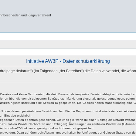
ahnbescheiden und Klageverfahren!
Initiative AW3P - Datenschutzerklärung
hn-dreipage.de/forum“) (im Folgenden „der Betreiber“) die Daten verwendet, die w
okies sind kleine Textdateien, die dein Browser als temporäre Dateien ablegt und die zwischen 
ationen über die von dir gelesenen Beiträge (zur Markierung dieser als gelesen/ungelesen; sofer
tifizierungsschlüssel und eine Session-ID gespeichert. Die Cookies haben standardmäßig eine Gült
rofil oder deinem persönlichem Bereich angibst. Für die Registrierung sind mindestens ein eind
en Eingabe ersichtlich.
ngegebenen Daten ebenfalls gespeichert. Gleiches gilt, wenn du einen Beitrag als Entwurf zwische
dazu zählen Private Nachrichten und Umfragen), Änderungen an zentralen Profildaten (E-Mail-A
r ist online?“-Funktion angezeigt und nicht dauerhaft gespeichert.
hert werden. Dazu gehören dein Abstimmungsverhalten bei Umfragen, der Gelesen-Status von dein