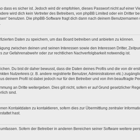
 dass es sicher ist. Jedoch wird dir empfohlen, dieses Passwort nicht auf einer V
re wird dich kein Vertreter des Betreibers, von phpBB Limited oder ein Dritter b
ssen“ benutzen. Die phpBB-Software fragt dich dann nach deinem Benutzernamen 
.
fizierten Daten zu speichern, um das Board betreiben und anbieten zu können.
ägung zwischen deinen und seinen Interessen sowie den Interessen Dritter, Zeitp
 zur Gefahrenabwehr oder zur rechtlichen Nachverfolgbarkeit notwendig ist.
en. Du bist dir daher bewusst, dass die Daten deines Profils und die von dir erstel
nkten Nutzerkreis (z. B. andere registrierte Benutzer, Administratoren etc.) zugä
us deinem Profil ist dabei jedoch nur für den Betreiber und von ihm beauftragte P
mmung an Dritte weitergeben. Dies gilt nicht, sofern er auf Grund gesetzlicher Re
rlich sind.
nen Kontaktdaten zu kontaktieren, sofern dies zur Übermittlung zentraler Informati
stattet hast.
e umfassen. Sofern der Betreiber in anderen Bereichen seiner Software weitere pe