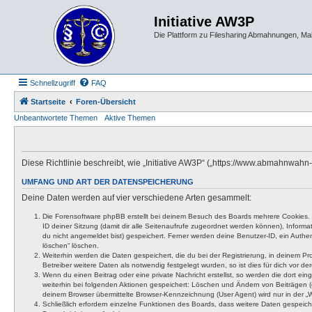
Initiative AW3P
Die Plattform zu Filesharing Abmahnungen, M
Schnellzugriff
FAQ
Startseite
Foren-Übersicht
Unbeantwortete Themen
Aktive Themen
Diese Richtlinie beschreibt, wie „Initiative AW3P“ („https://www.abmahnwa
UMFANG UND ART DER DATENSPEICHERUNG
Deine Daten werden auf vier verschiedene Arten gesammelt:
Die Forensoftware phpBB erstellt bei deinem Besuch des Boards mehrere Cookies. Co
ID deiner Sitzung (damit dir alle Seitenaufrufe zugeordnet werden können), Inform
du nicht angemeldet bist) gespeichert. Ferner werden deine Benutzer-ID, ein Authen
löschen“ löschen.
Weiterhin werden die Daten gespeichert, die du bei der Registrierung, in deinem P
Betreiber weitere Daten als notwendig festgelegt wurden, so ist dies für dich vor der
Wenn du einen Beitrag oder eine private Nachricht erstellst, so werden die dort ei
weiterhin bei folgenden Aktionen gespeichert: Löschen und Ändern von Beiträgen (
deinem Browser übermittelte Browser-Kennzeichnung (User Agent) wird nur in der „We
Schließlich erfordern einzelne Funktionen des Boards, dass weitere Daten gespeic