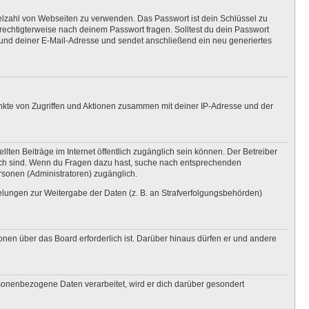
ielzahl von Webseiten zu verwenden. Das Passwort ist dein Schlüssel zu
erechtigterweise nach deinem Passwort fragen. Solltest du dein Passwort
und deiner E-Mail-Adresse und sendet anschließend ein neu generiertes
unkte von Zugriffen und Aktionen zusammen mit deiner IP-Adresse und der
lten Beiträge im Internet öffentlich zugänglich sein können. Der Betreiber
nglich sind. Wenn du Fragen dazu hast, suche nach entsprechenden
ersonen (Administratoren) zugänglich.
gelungen zur Weitergabe der Daten (z. B. an Strafverfolgungsbehörden)
onen über das Board erforderlich ist. Darüber hinaus dürfen er und andere
rsonenbezogene Daten verarbeitet, wird er dich darüber gesondert