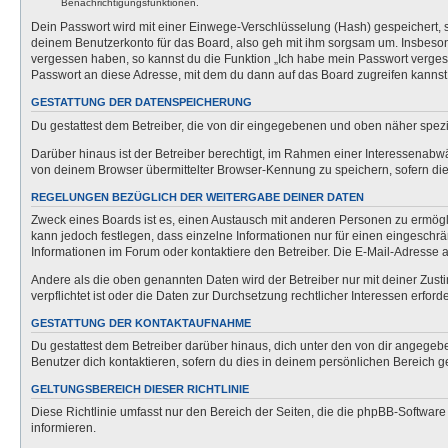
Benachrichtigungsfunktionen.
Dein Passwort wird mit einer Einwege-Verschlüsselung (Hash) gespeichert, so
deinem Benutzerkonto für das Board, also geh mit ihm sorgsam um. Insbesonde
vergessen haben, so kannst du die Funktion „Ich habe mein Passwort verge
Passwort an diese Adresse, mit dem du dann auf das Board zugreifen kannst
GESTATTUNG DER DATENSPEICHERUNG
Du gestattest dem Betreiber, die von dir eingegebenen und oben näher spezi
Darüber hinaus ist der Betreiber berechtigt, im Rahmen einer Interessenabw
von deinem Browser übermittelter Browser-Kennung zu speichern, sofern dies
REGELUNGEN BEZÜGLICH DER WEITERGABE DEINER DATEN
Zweck eines Boards ist es, einen Austausch mit anderen Personen zu ermöglich
kann jedoch festlegen, dass einzelne Informationen nur für einen eingeschrä
Informationen im Forum oder kontaktiere den Betreiber. Die E-Mail-Adresse a
Andere als die oben genannten Daten wird der Betreiber nur mit deiner Zusti
verpflichtet ist oder die Daten zur Durchsetzung rechtlicher Interessen erforde
GESTATTUNG DER KONTAKTAUFNAHME
Du gestattest dem Betreiber darüber hinaus, dich unter den von dir angegebe
Benutzer dich kontaktieren, sofern du dies in deinem persönlichen Bereich ge
GELTUNGSBEREICH DIESER RICHTLINIE
Diese Richtlinie umfasst nur den Bereich der Seiten, die die phpBB-Softwar
informieren.