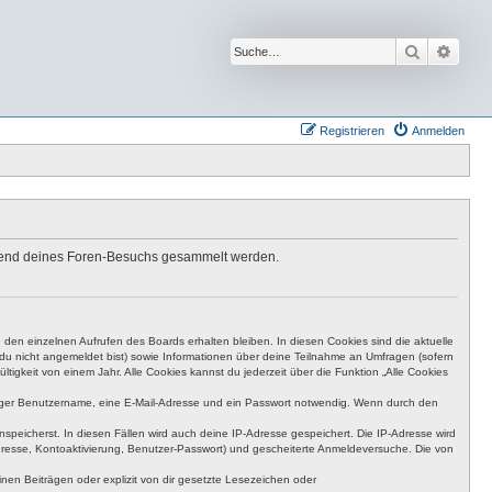
Suche
Erwei
Registrieren
Anmelden
ährend deines Foren-Besuchs gesammelt werden.
den einzelnen Aufrufen des Boards erhalten bleiben. In diesen Cookies sind die aktuelle
n du nicht angemeldet bist) sowie Informationen über deine Teilnahme an Umfragen (sofern
igkeit von einem Jahr. Alle Cookies kannst du jederzeit über die Funktion „Alle Cookies
eutiger Benutzername, eine E-Mail-Adresse und ein Passwort notwendig. Wenn durch den
nspeicherst. In diesen Fällen wird auch deine IP-Adresse gespeichert. Die IP-Adresse wird
dresse, Kontoaktivierung, Benutzer-Passwort) und gescheiterte Anmeldeversuche. Die von
en Beiträgen oder explizit von dir gesetzte Lesezeichen oder