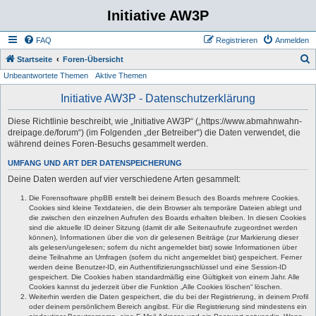
Initiative AW3P
FAQ
Registrieren
Anmelden
S
Startseite
Foren-Übersicht
Unbeantwortete Themen
Aktive Themen
u
c
Initiative AW3P - Datenschutzerklärung
h
Diese Richtlinie beschreibt, wie „Initiative AW3P“ („https://www.abmahnwahn-
e
dreipage.de/forum“) (im Folgenden „der Betreiber“) die Daten verwendet, die
während deines Foren-Besuchs gesammelt werden.
UMFANG UND ART DER DATENSPEICHERUNG
Deine Daten werden auf vier verschiedene Arten gesammelt:
Die Forensoftware phpBB erstellt bei deinem Besuch des Boards mehrere Cookies.
Cookies sind kleine Textdateien, die dein Browser als temporäre Dateien ablegt und
die zwischen den einzelnen Aufrufen des Boards erhalten bleiben. In diesen Cookies
sind die aktuelle ID deiner Sitzung (damit dir alle Seitenaufrufe zugeordnet werden
können), Informationen über die von dir gelesenen Beiträge (zur Markierung dieser
als gelesen/ungelesen; sofern du nicht angemeldet bist) sowie Informationen über
deine Teilnahme an Umfragen (sofern du nicht angemeldet bist) gespeichert. Ferner
werden deine Benutzer-ID, ein Authentifizierungsschlüssel und eine Session-ID
gespeichert. Die Cookies haben standardmäßig eine Gültigkeit von einem Jahr. Alle
Cookies kannst du jederzeit über die Funktion „Alle Cookies löschen“ löschen.
Weiterhin werden die Daten gespeichert, die du bei der Registrierung, in deinem Profil
oder deinem persönlichem Bereich angibst. Für die Registrierung sind mindestens ein