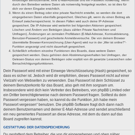
eindeutiger Benutzername, eine E-Mail-Adresse und ein Passwort notwendig. Wenn
durch den Betreiber weitere Daten als notwendig festgelegt wurden, so ist dies für
dich vor deren Eingabe ersichtlich.
Wenn du einen Beitrag oder eine private Nachricht erstellst, so werden die dort
eingegebenen Daten ebenfalls gespeichert. Gleiches gilt, wenn du einen Beitrag als
Entwurf zwischenspeicherst. In diesen Fällen wird auch deine IP-Adresse
gespeichert. Die IP-Adresse wird weiterhin bei folgenden Aktionen gespeichert:
Löschen und Ändern von Beiträgen (dazu zählen Private Nachrichten und
Umfragen), Änderungen an zentralen Profildaten (E-Mail-Adresse, Kontoaktivierung,
Benutzer-Passwort) und gescheiterte Anmeldeversuche. Die von deinem Browser
übermittelte Browser-Kennzeichnung (User Agent) wird nur in der „Wer ist online?“-
Funktion angezeigt und nicht dauerhaft gespeichert.
Schließlich erfordern einzelne Funktionen des Boards, dass weitere Daten
gespeichert werden. Dazu gehören dein Abstimmungsverhalten bei Umfragen, der
Gelesen-Status von deinen Beiträgen oder explizit von dir gesetzte Lesezeichen oder
Benachrichtigungsfunktionen.
Dein Passwort wird mit einer Einwege-Verschlüsselung (Hash) gespeichert, so
dass es sicher ist. Jedoch wird dir empfohlen, dieses Passwort nicht auf einer
Vielzahl von Webseiten zu verwenden. Das Passwort ist dein Schlüssel zu
deinem Benutzerkonto für das Board, also geh mit ihm sorgsam um.
Insbesondere wird dich kein Vertreter des Betreibers, von phpBB Limited oder
ein Dritter berechtigterweise nach deinem Passwort fragen. Solltest du dein
Passwort vergessen haben, so kannst du die Funktion „Ich habe mein
Passwort vergessen“ benutzen. Die phpBB-Software fragt dich dann nach
deinem Benutzernamen und deiner E-Mail-Adresse und sendet anschließend
ein neu generiertes Passwort an diese Adresse, mit dem du dann auf das
Board zugreifen kannst.
GESTATTUNG DER DATENSPEICHERUNG
Du gestattest dem Betreiber, die von dir eingegebenen und oben näher