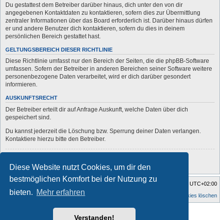
Du gestattest dem Betreiber darüber hinaus, dich unter den von dir
angegebenen Kontaktdaten zu kontaktieren, sofern dies zur Übermittlung
zentraler Informationen über das Board erforderlich ist. Darüber hinaus dürfen
er und andere Benutzer dich kontaktieren, sofern du dies in deinem
persönlichen Bereich gestattet hast.
GELTUNGSBEREICH DIESER RICHTLINIE
Diese Richtlinie umfasst nur den Bereich der Seiten, die die phpBB-Software
umfassen. Sofern der Betreiber in anderen Bereichen seiner Software weitere
personenbezogene Daten verarbeitet, wird er dich darüber gesondert
informieren.
AUSKUNFTSRECHT
Der Betreiber erteilt dir auf Anfrage Auskunft, welche Daten über dich
gespeichert sind.
Du kannst jederzeit die Löschung bzw. Sperrung deiner Daten verlangen.
Kontaktiere hierzu bitte den Betreiber.
Zurück zur vorherigen Seite
Diese Website nutzt Cookies, um dir den
bestmöglichen Komfort bei der Nutzung zu
Startseite
Foren-Übersicht
Alle Zeiten sind
UTC+02:00
bieten.
Mehr erfahren
Alle Cookies löschen
Style developer by
forum
,
Verstanden!
Powered by
phpBB
® Forum Software © phpBB Limited