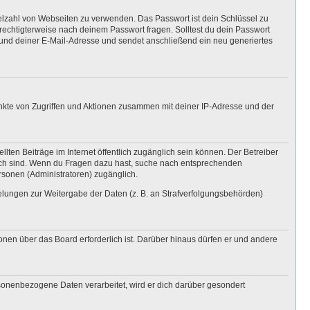
ielzahl von Webseiten zu verwenden. Das Passwort ist dein Schlüssel zu
erechtigterweise nach deinem Passwort fragen. Solltest du dein Passwort
und deiner E-Mail-Adresse und sendet anschließend ein neu generiertes
unkte von Zugriffen und Aktionen zusammen mit deiner IP-Adresse und der
lten Beiträge im Internet öffentlich zugänglich sein können. Der Betreiber
nglich sind. Wenn du Fragen dazu hast, suche nach entsprechenden
ersonen (Administratoren) zugänglich.
gelungen zur Weitergabe der Daten (z. B. an Strafverfolgungsbehörden)
onen über das Board erforderlich ist. Darüber hinaus dürfen er und andere
rsonenbezogene Daten verarbeitet, wird er dich darüber gesondert