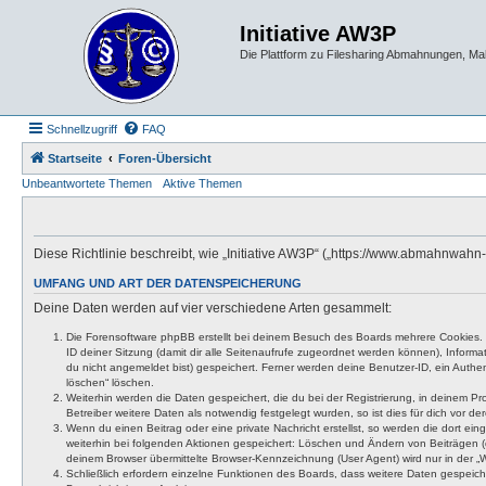
Initiative AW3P
Die Plattform zu Filesharing Abmahnungen, M
Schnellzugriff
FAQ
Startseite
Foren-Übersicht
Unbeantwortete Themen
Aktive Themen
Diese Richtlinie beschreibt, wie „Initiative AW3P“ („https://www.abmahnwa
UMFANG UND ART DER DATENSPEICHERUNG
Deine Daten werden auf vier verschiedene Arten gesammelt:
Die Forensoftware phpBB erstellt bei deinem Besuch des Boards mehrere Cookies. Co
ID deiner Sitzung (damit dir alle Seitenaufrufe zugeordnet werden können), Inform
du nicht angemeldet bist) gespeichert. Ferner werden deine Benutzer-ID, ein Authen
löschen“ löschen.
Weiterhin werden die Daten gespeichert, die du bei der Registrierung, in deinem P
Betreiber weitere Daten als notwendig festgelegt wurden, so ist dies für dich vor der
Wenn du einen Beitrag oder eine private Nachricht erstellst, so werden die dort ei
weiterhin bei folgenden Aktionen gespeichert: Löschen und Ändern von Beiträgen (
deinem Browser übermittelte Browser-Kennzeichnung (User Agent) wird nur in der „We
Schließlich erfordern einzelne Funktionen des Boards, dass weitere Daten gespeic