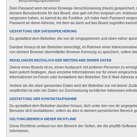
Benachrichtigungsfunktionen.
Dein Passwort wird mit einer Einwege-Verschlüsselung (Hash) gespeichert, so
deinem Benutzerkonto für das Board, also geh mit ihm sorgsam um. Insbesonde
vergessen haben, so kannst du die Funktion „Ich habe mein Passwort verge
Passwort an diese Adresse, mit dem du dann auf das Board zugreifen kannst
GESTATTUNG DER DATENSPEICHERUNG
Du gestattest dem Betreiber, die von dir eingegebenen und oben näher spezi
Darüber hinaus ist der Betreiber berechtigt, im Rahmen einer Interessenabw
von deinem Browser übermittelter Browser-Kennung zu speichern, sofern dies
REGELUNGEN BEZÜGLICH DER WEITERGABE DEINER DATEN
Zweck eines Boards ist es, einen Austausch mit anderen Personen zu ermöglich
kann jedoch festlegen, dass einzelne Informationen nur für einen eingeschrä
Informationen im Forum oder kontaktiere den Betreiber. Die E-Mail-Adresse a
Andere als die oben genannten Daten wird der Betreiber nur mit deiner Zusti
verpflichtet ist oder die Daten zur Durchsetzung rechtlicher Interessen erforde
GESTATTUNG DER KONTAKTAUFNAHME
Du gestattest dem Betreiber darüber hinaus, dich unter den von dir angegebe
Benutzer dich kontaktieren, sofern du dies in deinem persönlichen Bereich ge
GELTUNGSBEREICH DIESER RICHTLINIE
Diese Richtlinie umfasst nur den Bereich der Seiten, die die phpBB-Softwar
informieren.