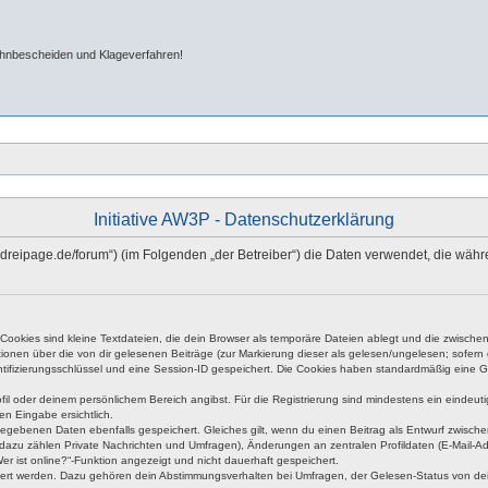
ahnbescheiden und Klageverfahren!
Initiative AW3P - Datenschutzerklärung
hn-dreipage.de/forum“) (im Folgenden „der Betreiber“) die Daten verwendet, die w
okies sind kleine Textdateien, die dein Browser als temporäre Dateien ablegt und die zwischen 
ationen über die von dir gelesenen Beiträge (zur Markierung dieser als gelesen/ungelesen; sofer
tifizierungsschlüssel und eine Session-ID gespeichert. Die Cookies haben standardmäßig eine Gült
rofil oder deinem persönlichem Bereich angibst. Für die Registrierung sind mindestens ein eind
en Eingabe ersichtlich.
ngegebenen Daten ebenfalls gespeichert. Gleiches gilt, wenn du einen Beitrag als Entwurf zwische
dazu zählen Private Nachrichten und Umfragen), Änderungen an zentralen Profildaten (E-Mail-A
r ist online?“-Funktion angezeigt und nicht dauerhaft gespeichert.
hert werden. Dazu gehören dein Abstimmungsverhalten bei Umfragen, der Gelesen-Status von dein