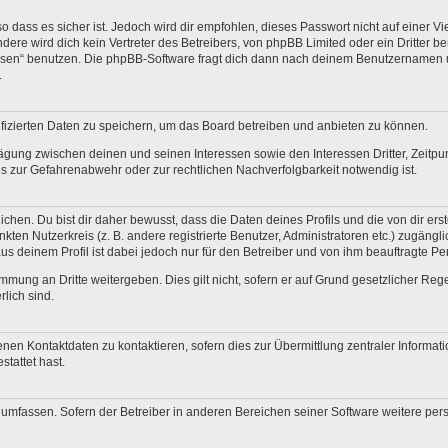
 dass es sicher ist. Jedoch wird dir empfohlen, dieses Passwort nicht auf einer V
re wird dich kein Vertreter des Betreibers, von phpBB Limited oder ein Dritter b
ssen“ benutzen. Die phpBB-Software fragt dich dann nach deinem Benutzernamen 
.
fizierten Daten zu speichern, um das Board betreiben und anbieten zu können.
ägung zwischen deinen und seinen Interessen sowie den Interessen Dritter, Zeitp
 zur Gefahrenabwehr oder zur rechtlichen Nachverfolgbarkeit notwendig ist.
en. Du bist dir daher bewusst, dass die Daten deines Profils und die von dir erstel
nkten Nutzerkreis (z. B. andere registrierte Benutzer, Administratoren etc.) zugä
us deinem Profil ist dabei jedoch nur für den Betreiber und von ihm beauftragte P
mmung an Dritte weitergeben. Dies gilt nicht, sofern er auf Grund gesetzlicher Re
rlich sind.
nen Kontaktdaten zu kontaktieren, sofern dies zur Übermittlung zentraler Informati
stattet hast.
e umfassen. Sofern der Betreiber in anderen Bereichen seiner Software weitere pe