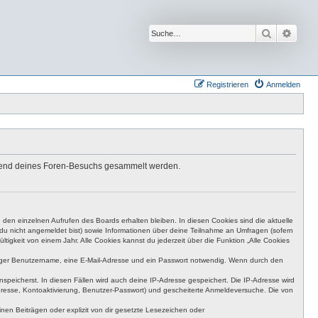
Suche
Erwei
Registrieren
Anmelden
ährend deines Foren-Besuchs gesammelt werden.
den einzelnen Aufrufen des Boards erhalten bleiben. In diesen Cookies sind die aktuelle
n du nicht angemeldet bist) sowie Informationen über deine Teilnahme an Umfragen (sofern
igkeit von einem Jahr. Alle Cookies kannst du jederzeit über die Funktion „Alle Cookies
eutiger Benutzername, eine E-Mail-Adresse und ein Passwort notwendig. Wenn durch den
nspeicherst. In diesen Fällen wird auch deine IP-Adresse gespeichert. Die IP-Adresse wird
dresse, Kontoaktivierung, Benutzer-Passwort) und gescheiterte Anmeldeversuche. Die von
en Beiträgen oder explizit von dir gesetzte Lesezeichen oder