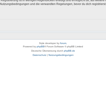
egistrierung ist in wenigen Augenblicken erledigt und ermöglicht dir, auf weitere 
Nutzungsbedingungen und die verwandten Regelungen, bevor du dich registrierst. 
Style developer by
forum
,
Powered by
phpBB
® Forum Software © phpBB Limited
Deutsche Übersetzung durch
phpBB.de
Datenschutz
|
Nutzungsbedingungen