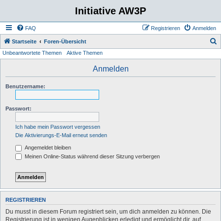
Initiative AW3P
FAQ
Registrieren
Anmelden
S
Startseite
Foren-Übersicht
Unbeantwortete Themen
Aktive Themen
u
c
Anmelden
h
Benutzername:
e
Passwort:
Ich habe mein Passwort vergessen
Die Aktivierungs-E-Mail erneut senden
Angemeldet bleiben
Meinen Online-Status während dieser Sitzung verbergen
REGISTRIEREN
Du musst in diesem Forum registriert sein, um dich anmelden zu können. Die
Registrierung ist in wenigen Augenblicken erledigt und ermöglicht dir, auf