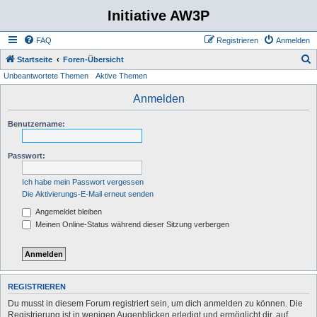
Initiative AW3P
FAQ
Registrieren
Anmelden
S
Startseite
Foren-Übersicht
Unbeantwortete Themen
Aktive Themen
u
c
Anmelden
h
Benutzername:
e
Passwort:
Ich habe mein Passwort vergessen
Die Aktivierungs-E-Mail erneut senden
Angemeldet bleiben
Meinen Online-Status während dieser Sitzung verbergen
REGISTRIEREN
Du musst in diesem Forum registriert sein, um dich anmelden zu können. Die
Registrierung ist in wenigen Augenblicken erledigt und ermöglicht dir, auf