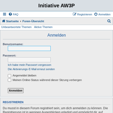
Initiative AW3P
FAQ
Registrieren
Anmelden
S
Startseite
Foren-Übersicht
Unbeantwortete Themen
Aktive Themen
u
c
Anmelden
h
Benutzername:
e
Passwort:
Ich habe mein Passwort vergessen
Die Aktivierungs-E-Mail erneut senden
Angemeldet bleiben
Meinen Online-Status während dieser Sitzung verbergen
REGISTRIEREN
Du musst in diesem Forum registriert sein, um dich anmelden zu können. Die
Registrierung ist in wenigen Augenblicken erledigt und ermöglicht dir, auf