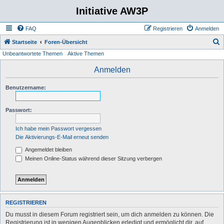
Initiative AW3P
FAQ
Registrieren
Anmelden
S
Startseite
Foren-Übersicht
Unbeantwortete Themen
Aktive Themen
u
c
Anmelden
h
Benutzername:
e
Passwort:
Ich habe mein Passwort vergessen
Die Aktivierungs-E-Mail erneut senden
Angemeldet bleiben
Meinen Online-Status während dieser Sitzung verbergen
REGISTRIEREN
Du musst in diesem Forum registriert sein, um dich anmelden zu können. Die
Registrierung ist in wenigen Augenblicken erledigt und ermöglicht dir, auf