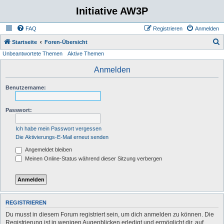
Initiative AW3P
FAQ
Registrieren
Anmelden
S
Startseite
Foren-Übersicht
Unbeantwortete Themen
Aktive Themen
u
c
Anmelden
h
Benutzername:
e
Passwort:
Ich habe mein Passwort vergessen
Die Aktivierungs-E-Mail erneut senden
Angemeldet bleiben
Meinen Online-Status während dieser Sitzung verbergen
REGISTRIEREN
Du musst in diesem Forum registriert sein, um dich anmelden zu können. Die
Registrierung ist in wenigen Augenblicken erledigt und ermöglicht dir, auf