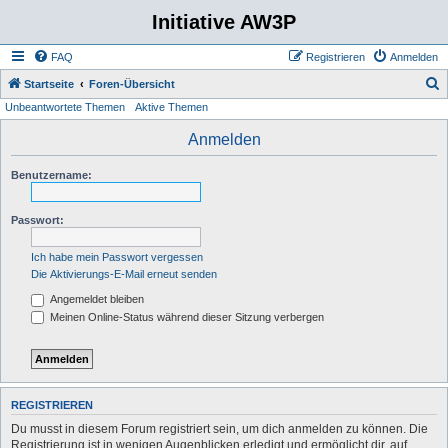
Initiative AW3P
FAQ
Registrieren
Anmelden
S
Startseite
Foren-Übersicht
Unbeantwortete Themen
Aktive Themen
u
c
Anmelden
h
Benutzername:
e
Passwort:
Ich habe mein Passwort vergessen
Die Aktivierungs-E-Mail erneut senden
Angemeldet bleiben
Meinen Online-Status während dieser Sitzung verbergen
REGISTRIEREN
Du musst in diesem Forum registriert sein, um dich anmelden zu können. Die
Registrierung ist in wenigen Augenblicken erledigt und ermöglicht dir, auf