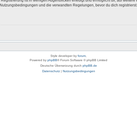
egistrierung ist in wenigen Augenblicken erledigt und ermöglicht dir, auf weitere 
Nutzungsbedingungen und die verwandten Regelungen, bevor du dich registrierst. 
Style developer by
forum
,
Powered by
phpBB
® Forum Software © phpBB Limited
Deutsche Übersetzung durch
phpBB.de
Datenschutz
|
Nutzungsbedingungen