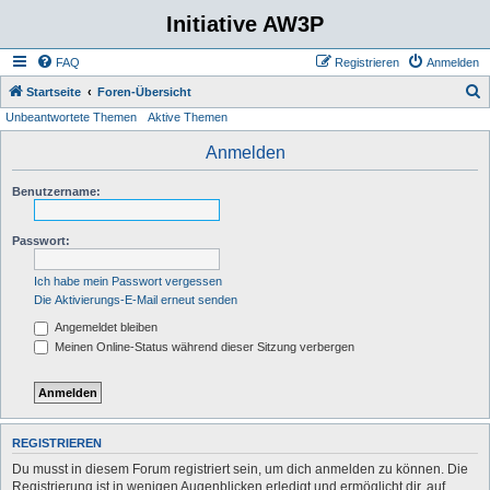
Initiative AW3P
FAQ
Registrieren
Anmelden
S
Startseite
Foren-Übersicht
Unbeantwortete Themen
Aktive Themen
u
c
Anmelden
h
Benutzername:
e
Passwort:
Ich habe mein Passwort vergessen
Die Aktivierungs-E-Mail erneut senden
Angemeldet bleiben
Meinen Online-Status während dieser Sitzung verbergen
REGISTRIEREN
Du musst in diesem Forum registriert sein, um dich anmelden zu können. Die
Registrierung ist in wenigen Augenblicken erledigt und ermöglicht dir, auf