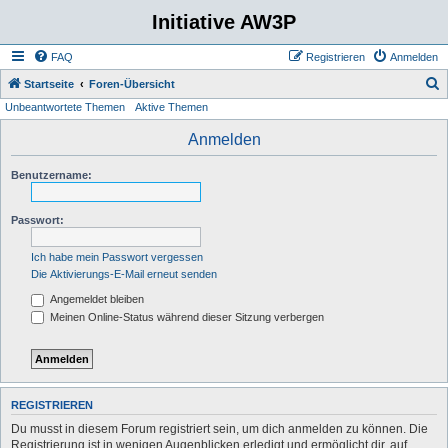
Initiative AW3P
FAQ
Registrieren
Anmelden
S
Startseite
Foren-Übersicht
Unbeantwortete Themen
Aktive Themen
u
c
Anmelden
h
Benutzername:
e
Passwort:
Ich habe mein Passwort vergessen
Die Aktivierungs-E-Mail erneut senden
Angemeldet bleiben
Meinen Online-Status während dieser Sitzung verbergen
REGISTRIEREN
Du musst in diesem Forum registriert sein, um dich anmelden zu können. Die
Registrierung ist in wenigen Augenblicken erledigt und ermöglicht dir, auf