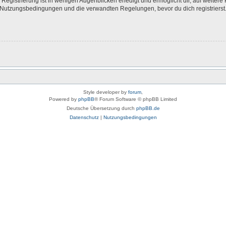
egistrierung ist in wenigen Augenblicken erledigt und ermöglicht dir, auf weitere 
Nutzungsbedingungen und die verwandten Regelungen, bevor du dich registrierst. 
Style developer by
forum
,
Powered by
phpBB
® Forum Software © phpBB Limited
Deutsche Übersetzung durch
phpBB.de
Datenschutz
|
Nutzungsbedingungen