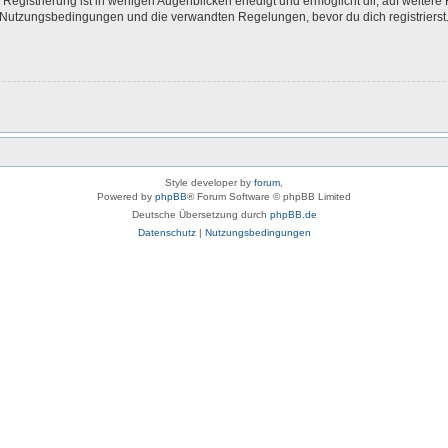
egistrierung ist in wenigen Augenblicken erledigt und ermöglicht dir, auf weitere 
Nutzungsbedingungen und die verwandten Regelungen, bevor du dich registrierst. 
Style developer by
forum
,
Powered by
phpBB
® Forum Software © phpBB Limited
Deutsche Übersetzung durch
phpBB.de
Datenschutz
|
Nutzungsbedingungen