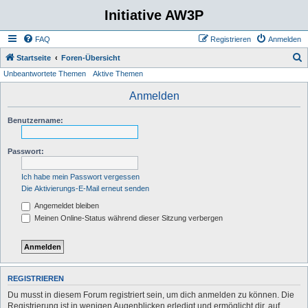
Initiative AW3P
FAQ
Registrieren
Anmelden
S
Startseite
Foren-Übersicht
Unbeantwortete Themen
Aktive Themen
u
c
Anmelden
h
Benutzername:
e
Passwort:
Ich habe mein Passwort vergessen
Die Aktivierungs-E-Mail erneut senden
Angemeldet bleiben
Meinen Online-Status während dieser Sitzung verbergen
REGISTRIEREN
Du musst in diesem Forum registriert sein, um dich anmelden zu können. Die
Registrierung ist in wenigen Augenblicken erledigt und ermöglicht dir, auf