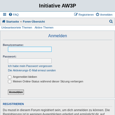
Initiative AW3P
FAQ
Registrieren
Anmelden
S
Startseite
Foren-Übersicht
Unbeantwortete Themen
Aktive Themen
u
c
Anmelden
h
Benutzername:
e
Passwort:
Ich habe mein Passwort vergessen
Die Aktivierungs-E-Mail erneut senden
Angemeldet bleiben
Meinen Online-Status während dieser Sitzung verbergen
REGISTRIEREN
Du musst in diesem Forum registriert sein, um dich anmelden zu können. Die
Registrierung ist in wenigen Augenblicken erledigt und ermöglicht dir, auf