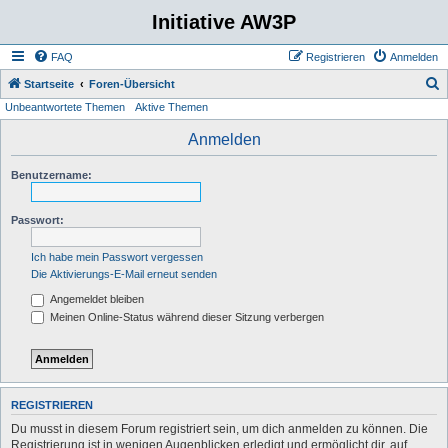
Initiative AW3P
FAQ
Registrieren
Anmelden
S
Startseite
Foren-Übersicht
Unbeantwortete Themen
Aktive Themen
u
c
Anmelden
h
Benutzername:
e
Passwort:
Ich habe mein Passwort vergessen
Die Aktivierungs-E-Mail erneut senden
Angemeldet bleiben
Meinen Online-Status während dieser Sitzung verbergen
REGISTRIEREN
Du musst in diesem Forum registriert sein, um dich anmelden zu können. Die
Registrierung ist in wenigen Augenblicken erledigt und ermöglicht dir, auf