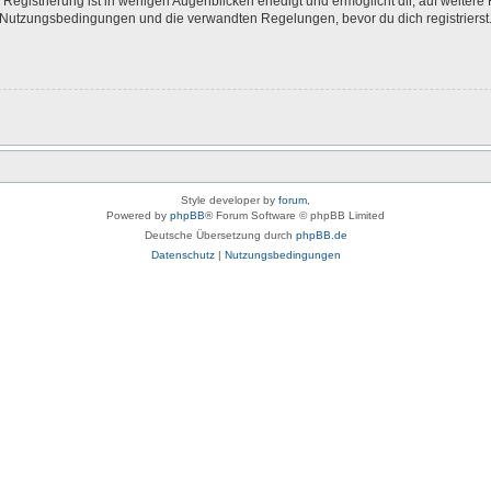
egistrierung ist in wenigen Augenblicken erledigt und ermöglicht dir, auf weitere 
Nutzungsbedingungen und die verwandten Regelungen, bevor du dich registrierst. 
Style developer by
forum
,
Powered by
phpBB
® Forum Software © phpBB Limited
Deutsche Übersetzung durch
phpBB.de
Datenschutz
|
Nutzungsbedingungen