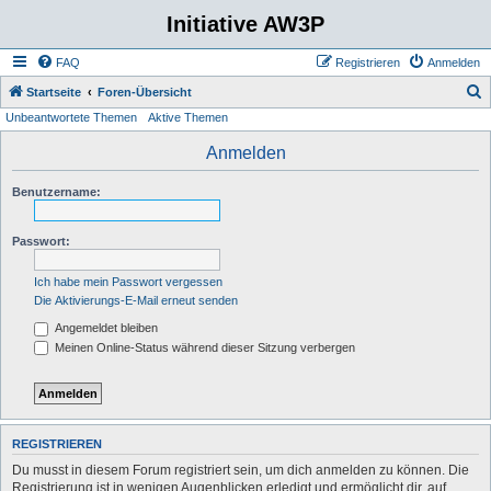
Initiative AW3P
FAQ
Registrieren
Anmelden
S
Startseite
Foren-Übersicht
Unbeantwortete Themen
Aktive Themen
u
c
Anmelden
h
Benutzername:
e
Passwort:
Ich habe mein Passwort vergessen
Die Aktivierungs-E-Mail erneut senden
Angemeldet bleiben
Meinen Online-Status während dieser Sitzung verbergen
REGISTRIEREN
Du musst in diesem Forum registriert sein, um dich anmelden zu können. Die
Registrierung ist in wenigen Augenblicken erledigt und ermöglicht dir, auf