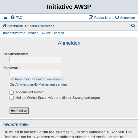
Initiative AW3P
FAQ
Registrieren
Anmelden
S
Startseite
Foren-Übersicht
Unbeantwortete Themen
Aktive Themen
u
c
Anmelden
h
Benutzername:
e
Passwort:
Ich habe mein Passwort vergessen
Die Aktivierungs-E-Mail erneut senden
Angemeldet bleiben
Meinen Online-Status während dieser Sitzung verbergen
REGISTRIEREN
Du musst in diesem Forum registriert sein, um dich anmelden zu können. Die
Registrierung ist in wenigen Augenblicken erledigt und ermöglicht dir, auf