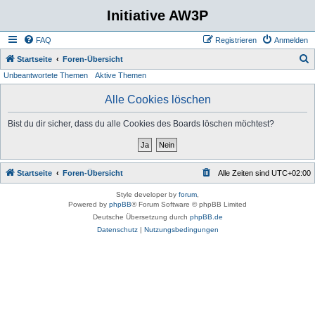
Initiative AW3P
FAQ
Registrieren
Anmelden
S
Startseite
Foren-Übersicht
Unbeantwortete Themen
Aktive Themen
u
c
Alle Cookies löschen
h
Bist du dir sicher, dass du alle Cookies des Boards löschen möchtest?
e
Startseite
Foren-Übersicht
Alle Zeiten sind
UTC+02:00
Style developer by
forum
,
Powered by
phpBB
® Forum Software © phpBB Limited
Deutsche Übersetzung durch
phpBB.de
Datenschutz
|
Nutzungsbedingungen