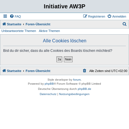
Initiative AW3P
FAQ
Registrieren
Anmelden
S
Startseite
Foren-Übersicht
Unbeantwortete Themen
Aktive Themen
u
c
Alle Cookies löschen
h
Bist du dir sicher, dass du alle Cookies des Boards löschen möchtest?
e
Startseite
Foren-Übersicht
Alle Zeiten sind
UTC+02:00
Style developer by
forum
,
Powered by
phpBB
® Forum Software © phpBB Limited
Deutsche Übersetzung durch
phpBB.de
Datenschutz
|
Nutzungsbedingungen