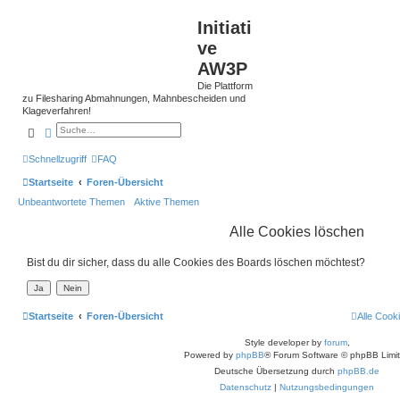
Initiati
ve
AW3P
Die Plattform
zu Filesharing Abmahnungen, Mahnbescheiden und
Klageverfahren!
Suche
Erweiterte Suche
Schnellzugriff
FAQ
Startseite
Foren-Übersicht
Unbeantwortete Themen
Aktive Themen
Alle Cookies löschen
Bist du dir sicher, dass du alle Cookies des Boards löschen möchtest?
Startseite
Foren-Übersicht
Alle Cook
Style developer by
forum
,
Powered by
phpBB
® Forum Software © phpBB Limi
Deutsche Übersetzung durch
phpBB.de
Datenschutz
|
Nutzungsbedingungen