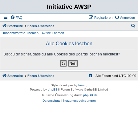
Initiative AW3P
FAQ
Registrieren
Anmelden
S
Startseite
Foren-Übersicht
Unbeantwortete Themen
Aktive Themen
u
c
Alle Cookies löschen
h
Bist du dir sicher, dass du alle Cookies des Boards löschen möchtest?
e
Startseite
Foren-Übersicht
Alle Zeiten sind
UTC+02:00
Style developer by
forum
,
Powered by
phpBB
® Forum Software © phpBB Limited
Deutsche Übersetzung durch
phpBB.de
Datenschutz
|
Nutzungsbedingungen