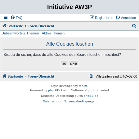
Initiative AW3P
FAQ
Registrieren
Anmelden
S
Startseite
Foren-Übersicht
Unbeantwortete Themen
Aktive Themen
u
c
Alle Cookies löschen
h
Bist du dir sicher, dass du alle Cookies des Boards löschen möchtest?
e
Startseite
Foren-Übersicht
Alle Zeiten sind
UTC+02:00
Style developer by
forum
,
Powered by
phpBB
® Forum Software © phpBB Limited
Deutsche Übersetzung durch
phpBB.de
Datenschutz
|
Nutzungsbedingungen