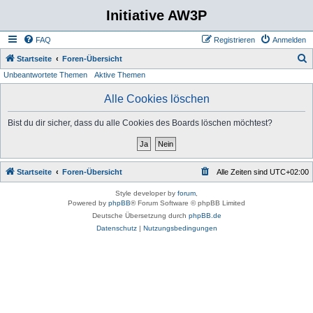
Initiative AW3P
FAQ
Registrieren
Anmelden
S
Startseite
Foren-Übersicht
Unbeantwortete Themen
Aktive Themen
u
c
Alle Cookies löschen
h
Bist du dir sicher, dass du alle Cookies des Boards löschen möchtest?
e
Startseite
Foren-Übersicht
Alle Zeiten sind
UTC+02:00
Style developer by
forum
,
Powered by
phpBB
® Forum Software © phpBB Limited
Deutsche Übersetzung durch
phpBB.de
Datenschutz
|
Nutzungsbedingungen