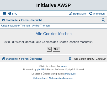
Initiative AW3P
FAQ
Registrieren
Anmelden
S
Startseite
Foren-Übersicht
Unbeantwortete Themen
Aktive Themen
u
c
Alle Cookies löschen
h
Bist du dir sicher, dass du alle Cookies des Boards löschen möchtest?
e
Startseite
Foren-Übersicht
Alle Zeiten sind
UTC+02:00
Style developer by
forum
,
Powered by
phpBB
® Forum Software © phpBB Limited
Deutsche Übersetzung durch
phpBB.de
Datenschutz
|
Nutzungsbedingungen