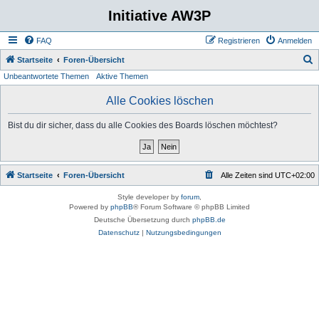
Initiative AW3P
FAQ
Registrieren
Anmelden
S
Startseite
Foren-Übersicht
Unbeantwortete Themen
Aktive Themen
u
c
Alle Cookies löschen
h
Bist du dir sicher, dass du alle Cookies des Boards löschen möchtest?
e
Startseite
Foren-Übersicht
Alle Zeiten sind
UTC+02:00
Style developer by
forum
,
Powered by
phpBB
® Forum Software © phpBB Limited
Deutsche Übersetzung durch
phpBB.de
Datenschutz
|
Nutzungsbedingungen