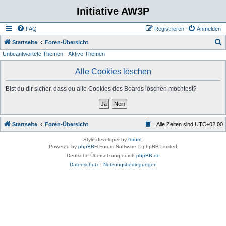
Initiative AW3P
FAQ
Registrieren
Anmelden
S
Startseite
Foren-Übersicht
Unbeantwortete Themen
Aktive Themen
u
c
Alle Cookies löschen
h
Bist du dir sicher, dass du alle Cookies des Boards löschen möchtest?
e
Startseite
Foren-Übersicht
Alle Zeiten sind
UTC+02:00
Style developer by
forum
,
Powered by
phpBB
® Forum Software © phpBB Limited
Deutsche Übersetzung durch
phpBB.de
Datenschutz
|
Nutzungsbedingungen