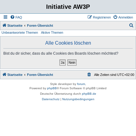
Initiative AW3P
FAQ
Registrieren
Anmelden
S
Startseite
Foren-Übersicht
Unbeantwortete Themen
Aktive Themen
u
c
Alle Cookies löschen
h
Bist du dir sicher, dass du alle Cookies des Boards löschen möchtest?
e
Startseite
Foren-Übersicht
Alle Zeiten sind
UTC+02:00
Style developer by
forum
,
Powered by
phpBB
® Forum Software © phpBB Limited
Deutsche Übersetzung durch
phpBB.de
Datenschutz
|
Nutzungsbedingungen