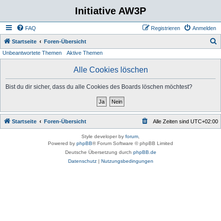
Initiative AW3P
FAQ
Registrieren
Anmelden
S
Startseite
Foren-Übersicht
Unbeantwortete Themen
Aktive Themen
u
c
Alle Cookies löschen
h
Bist du dir sicher, dass du alle Cookies des Boards löschen möchtest?
e
Startseite
Foren-Übersicht
Alle Zeiten sind
UTC+02:00
Style developer by
forum
,
Powered by
phpBB
® Forum Software © phpBB Limited
Deutsche Übersetzung durch
phpBB.de
Datenschutz
|
Nutzungsbedingungen