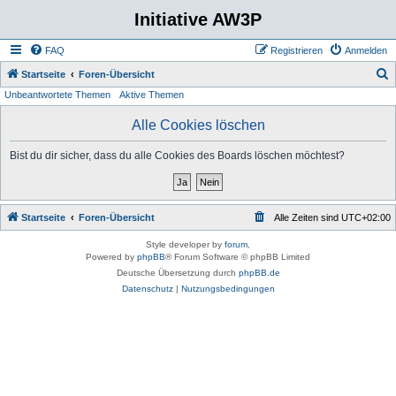
Initiative AW3P
FAQ
Registrieren
Anmelden
S
Startseite
Foren-Übersicht
Unbeantwortete Themen
Aktive Themen
u
c
Alle Cookies löschen
h
Bist du dir sicher, dass du alle Cookies des Boards löschen möchtest?
e
Startseite
Foren-Übersicht
Alle Zeiten sind
UTC+02:00
Style developer by
forum
,
Powered by
phpBB
® Forum Software © phpBB Limited
Deutsche Übersetzung durch
phpBB.de
Datenschutz
|
Nutzungsbedingungen