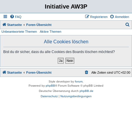
Initiative AW3P
FAQ
Registrieren
Anmelden
S
Startseite
Foren-Übersicht
Unbeantwortete Themen
Aktive Themen
u
c
Alle Cookies löschen
h
Bist du dir sicher, dass du alle Cookies des Boards löschen möchtest?
e
Startseite
Foren-Übersicht
Alle Zeiten sind
UTC+02:00
Style developer by
forum
,
Powered by
phpBB
® Forum Software © phpBB Limited
Deutsche Übersetzung durch
phpBB.de
Datenschutz
|
Nutzungsbedingungen