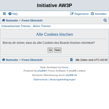
Initiative AW3P
FAQ
Registrieren
Anmelden
S
Startseite
Foren-Übersicht
Unbeantwortete Themen
Aktive Themen
u
c
Alle Cookies löschen
h
Bist du dir sicher, dass du alle Cookies des Boards löschen möchtest?
e
Startseite
Foren-Übersicht
Alle Zeiten sind
UTC+02:00
Style developer by
forum
,
Powered by
phpBB
® Forum Software © phpBB Limited
Deutsche Übersetzung durch
phpBB.de
Datenschutz
|
Nutzungsbedingungen