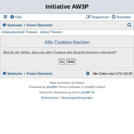
Initiative AW3P
FAQ
Registrieren
Anmelden
S
Startseite
Foren-Übersicht
Unbeantwortete Themen
Aktive Themen
u
c
Alle Cookies löschen
h
Bist du dir sicher, dass du alle Cookies des Boards löschen möchtest?
e
Startseite
Foren-Übersicht
Alle Zeiten sind
UTC+02:00
Style developer by
forum
,
Powered by
phpBB
® Forum Software © phpBB Limited
Deutsche Übersetzung durch
phpBB.de
Datenschutz
|
Nutzungsbedingungen