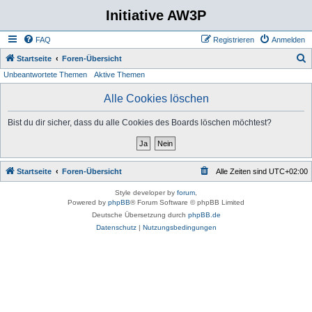
Initiative AW3P
FAQ
Registrieren
Anmelden
S
Startseite
Foren-Übersicht
Unbeantwortete Themen
Aktive Themen
u
c
Alle Cookies löschen
h
Bist du dir sicher, dass du alle Cookies des Boards löschen möchtest?
e
Startseite
Foren-Übersicht
Alle Zeiten sind
UTC+02:00
Style developer by
forum
,
Powered by
phpBB
® Forum Software © phpBB Limited
Deutsche Übersetzung durch
phpBB.de
Datenschutz
|
Nutzungsbedingungen