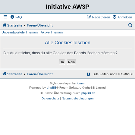
Initiative AW3P
FAQ
Registrieren
Anmelden
S
Startseite
Foren-Übersicht
Unbeantwortete Themen
Aktive Themen
u
c
Alle Cookies löschen
h
Bist du dir sicher, dass du alle Cookies des Boards löschen möchtest?
e
Startseite
Foren-Übersicht
Alle Zeiten sind
UTC+02:00
Style developer by
forum
,
Powered by
phpBB
® Forum Software © phpBB Limited
Deutsche Übersetzung durch
phpBB.de
Datenschutz
|
Nutzungsbedingungen