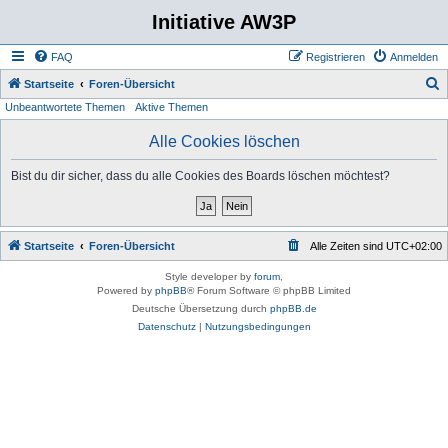
Initiative AW3P
FAQ
Registrieren
Anmelden
S
Startseite
Foren-Übersicht
Unbeantwortete Themen
Aktive Themen
u
c
Alle Cookies löschen
h
Bist du dir sicher, dass du alle Cookies des Boards löschen möchtest?
e
Startseite
Foren-Übersicht
Alle Zeiten sind
UTC+02:00
Style developer by
forum
,
Powered by
phpBB
® Forum Software © phpBB Limited
Deutsche Übersetzung durch
phpBB.de
Datenschutz
|
Nutzungsbedingungen