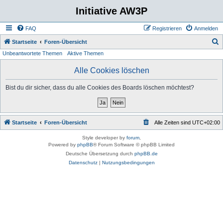
Initiative AW3P
FAQ
Registrieren
Anmelden
S
Startseite
Foren-Übersicht
Unbeantwortete Themen
Aktive Themen
u
c
Alle Cookies löschen
h
Bist du dir sicher, dass du alle Cookies des Boards löschen möchtest?
e
Startseite
Foren-Übersicht
Alle Zeiten sind
UTC+02:00
Style developer by
forum
,
Powered by
phpBB
® Forum Software © phpBB Limited
Deutsche Übersetzung durch
phpBB.de
Datenschutz
|
Nutzungsbedingungen