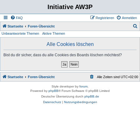
Initiative AW3P
FAQ
Registrieren
Anmelden
S
Startseite
Foren-Übersicht
Unbeantwortete Themen
Aktive Themen
u
c
Alle Cookies löschen
h
Bist du dir sicher, dass du alle Cookies des Boards löschen möchtest?
e
Startseite
Foren-Übersicht
Alle Zeiten sind
UTC+02:00
Style developer by
forum
,
Powered by
phpBB
® Forum Software © phpBB Limited
Deutsche Übersetzung durch
phpBB.de
Datenschutz
|
Nutzungsbedingungen