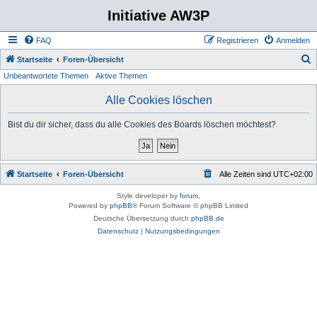
Initiative AW3P
FAQ
Registrieren
Anmelden
S
Startseite
Foren-Übersicht
Unbeantwortete Themen
Aktive Themen
u
c
Alle Cookies löschen
h
Bist du dir sicher, dass du alle Cookies des Boards löschen möchtest?
e
Startseite
Foren-Übersicht
Alle Zeiten sind
UTC+02:00
Style developer by
forum
,
Powered by
phpBB
® Forum Software © phpBB Limited
Deutsche Übersetzung durch
phpBB.de
Datenschutz
|
Nutzungsbedingungen