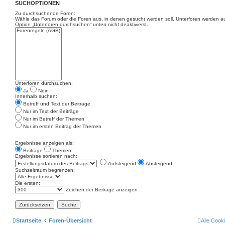
SUCHOPTIONEN
Zu durchsuchende Foren:
Wähle das Forum oder die Foren aus, in denen gesucht werden soll. Unterforen werden au
Option „Unterforen durchsuchen“ unten nicht deaktivierst.
Unterforen durchsuchen:
Ja
Nein
Innerhalb suchen:
Betreff und Text der Beiträge
Nur im Text der Beiträge
Nur im Betreff der Themen
Nur im ersten Beitrag der Themen
Ergebnisse anzeigen als:
Beiträge
Themen
Ergebnisse sortieren nach:
Aufsteigend
Absteigend
Suchzeitraum begrenzen:
Die ersten:
Zeichen der Beiträge anzeigen
Startseite
Foren-Übersicht
Alle Cook