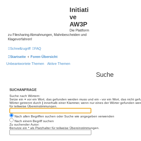
Initiati
ve
AW3P
Die Plattform
zu Filesharing Abmahnungen, Mahnbescheiden und
Klageverfahren!
Schnellzugriff
FAQ
Startseite
Foren-Übersicht
Unbeantwortete Themen
Aktive Themen
Suche
SUCHANFRAGE
Suche nach Wörtern:
Setze ein
+
vor ein Wort, das gefunden werden muss und ein
-
vor ein Wort, das nicht ge
Wörter getrennt durch
|
innerhalb einer Klammer, wenn nur eines der Wörter gefunden werd
für teilweise Übereinstimmungen.
Nach allen Begriffen suchen oder Suche wie angegeben verwenden
Nach einem Begriff suchen
Zu suchender Autor:
Benutze ein * als Platzhalter für teilweise Übereinstimmungen.