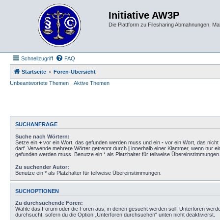
Initiative AW3P
Die Plattform zu Filesharing Abmahnungen, M
Schnellzugriff
FAQ
Startseite
Foren-Übersicht
Unbeantwortete Themen
Aktive Themen
SUCHANFRAGE
Suche nach Wörtern:
Setze ein
+
vor ein Wort, das gefunden werden muss und ein
-
vor ein Wort, das nich
darf. Verwende mehrere Wörter getrennt durch
|
innerhalb einer Klammer, wenn nur ei
gefunden werden muss. Benutze ein * als Platzhalter für teilweise Übereinstimmungen
Zu suchender Autor:
Benutze ein * als Platzhalter für teilweise Übereinstimmungen.
SUCHOPTIONEN
Zu durchsuchende Foren:
Wähle das Forum oder die Foren aus, in denen gesucht werden soll. Unterforen werd
durchsucht, sofern du die Option „Unterforen durchsuchen“ unten nicht deaktivierst.