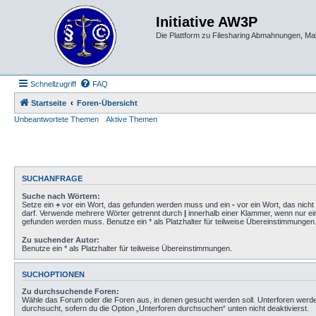
Initiative AW3P
Die Plattform zu Filesharing Abmahnungen, M
Schnellzugriff
FAQ
Startseite
Foren-Übersicht
Unbeantwortete Themen
Aktive Themen
SUCHANFRAGE
Suche nach Wörtern:
Setze ein
+
vor ein Wort, das gefunden werden muss und ein
-
vor ein Wort, das nich
darf. Verwende mehrere Wörter getrennt durch
|
innerhalb einer Klammer, wenn nur ei
gefunden werden muss. Benutze ein * als Platzhalter für teilweise Übereinstimmungen
Zu suchender Autor:
Benutze ein * als Platzhalter für teilweise Übereinstimmungen.
SUCHOPTIONEN
Zu durchsuchende Foren:
Wähle das Forum oder die Foren aus, in denen gesucht werden soll. Unterforen werd
durchsucht, sofern du die Option „Unterforen durchsuchen“ unten nicht deaktivierst.