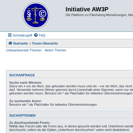
Initiative AW3P
Die Plattform zu Filesharing Abmahnungen, M
Schnellzugriff
FAQ
Startseite
Foren-Übersicht
Unbeantwortete Themen
Aktive Themen
SUCHANFRAGE
Suche nach Wörtern:
Setze ein
+
vor ein Wort, das gefunden werden muss und ein
-
vor ein Wort, das nich
darf. Verwende mehrere Wörter getrennt durch
|
innerhalb einer Klammer, wenn nur ei
gefunden werden muss. Benutze ein * als Platzhalter für teilweise Übereinstimmungen
Zu suchender Autor:
Benutze ein * als Platzhalter für teilweise Übereinstimmungen.
SUCHOPTIONEN
Zu durchsuchende Foren:
Wähle das Forum oder die Foren aus, in denen gesucht werden soll. Unterforen werd
durchsucht, sofern du die Option „Unterforen durchsuchen“ unten nicht deaktivierst.